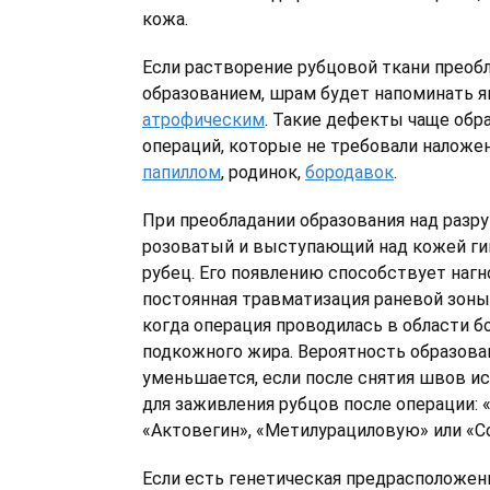
кожа.
Если растворение рубцовой ткани преобл
образованием, шрам будет напоминать я
атрофическим
. Такие дефекты чаще обр
операций, которые не требовали наложе
папиллом
, родинок,
бородавок
.
При преобладании образования над разр
розоватый и выступающий над кожей г
рубец. Его появлению способствует нагн
постоянная травматизация раневой зоны.
когда операция проводилась в области 
подкожного жира. Вероятность образова
уменьшается, если после снятия швов и
для заживления рубцов после операции: 
«Актовегин», «Метилурациловую» или «С
Если есть генетическая предрасположен