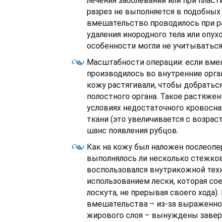
лечения заболеваний или при пласт
разрез не выполняется в подобных 
вмешательство проводилось при ра
удаления инородного тела или опух
особенности могли не учитываться
Масштабности операции: если вм
производилось во внутренние орга
кожу растягивали, чтобы добратьс
полостного органа. Такое растяжен
условиях недостаточного кровосн
ткани (это увеличивается с возрас
шанс появления рубцов.
Как на кожу был наложен послеоп
выполнялось ли несколько стежков
воспользовался внутрикожной техн
использованием лески, которая со
лоскута, не прерывая своего хода)
вмешательства – из-за выраженно
жирового слоя – вынуждены заве