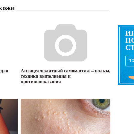
 кожи
И
П
С
П
 для
Антицеллюлитный самомассаж – польза,
техники выполнения и
противопоказания