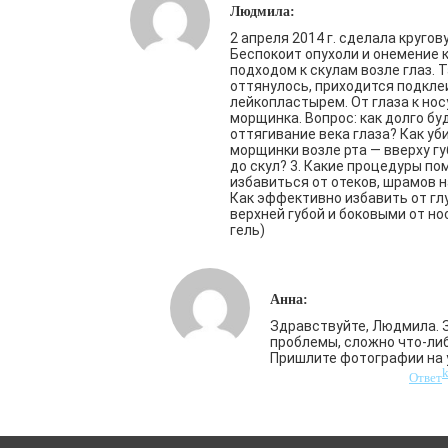
Людмила:
2 апреля 2014 г. сделала круго
Беспокоит опухоли и онемение к
подходом к скулам возле глаз. 
оттянулось, приходится подкле
лейкопластырем. От глаза к но
морщинка. Вопрос: как долго бу
оттягивание века глаза? Как уб
морщинки возле рта — вверху гу
до скул? 3. Какие процедуры по
избавиться от отеков, шрамов 
Как эффективно избавить от гл
верхней губой и боковыми от но
гель)
Анна:
Здравствуйте, Людмила. З
проблемы, сложно что-ли
Пришлите фотографии на 
Ответ