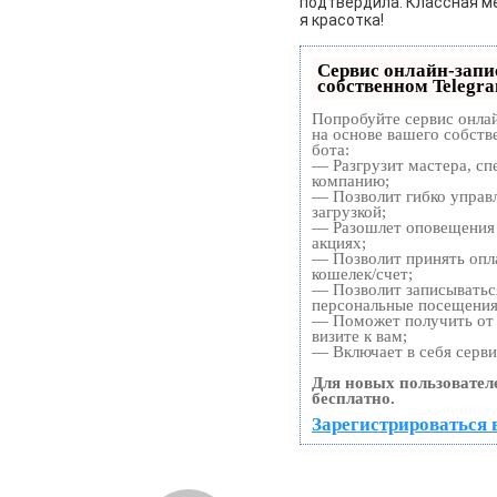
подтвердила. Классная ме
я красотка!
Сервис онлайн-запи
собственном Telegr
Попробуйте сервис онлай
на основе вашего собств
бота:
— Разгрузит мастера, сп
компанию;
— Позволит гибко управ
загрузкой;
— Разошлет оповещения 
акциях;
— Позволит принять опла
кошелек/счет;
— Позволит записыватьс
персональные посещения
— Поможет получить от 
визите к вам;
— Включает в себя серви
Для новых пользовател
бесплатно.
Зарегистрироваться 