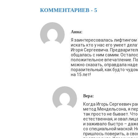
КОММЕНТАРИЕВ - 5
Анна:
Я заинтересовалась лифтингом
искать кто у нас его умеет дела
Игоря Сергеевича. Предварител
общалась с ним самим. Остало
положительное впечатление. По
можно сказать, оправдала над
поразительный, как будто чудо
на 15 лет!
Вера:
Когда Игорь Сергеевич ра
метод Мендельсона, я пе
так просто не бывает. Чт
естественная, и овал лиц
и заживало быстро – даже
со специальной маской. Н
пришлось поверить, а сво