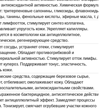
антиоксидантной активностью. Химическая формула
т: тритерпеновые сапонины, гликозиды, флавоноиды,
ы, танины, фенольные кислоты, эфирные масла, т. д.
 лимфоотток, стимулирует синтез коллагена,
вливает упругость кожи. Укрепляет капилляры.
ется в косметологии как антицеллюлитное,
тическое, регенерирующее средство.
т сосуды, устраняет отеки, стимулирует
ращение. Обладает противогрибковой и
териальной активностью. Стимулирует отток лимфы.
т купероз. Поддерживает тонус, эластичность,
ь кожи.
ческие средства, содержащие березовое сырье,
т, отбеливают, омолаживают кожу. Обладают
воспалительными, антиоксидантными свойствами.
ыраженное бактерицидное, антисептическое действие.
ет антицеллюлитный эффект. Замедляет процессы
. Тонизирует, смягчает огрубевшие участки кожного