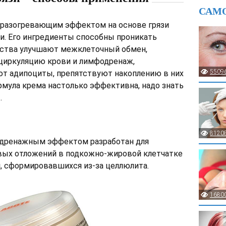
САМ
 разогревающим эффектом на основе грязи
ии. Его ингредиенты способны проникать
ества улучшают межклеточный обмен,
циркуляцию крови и лимфодренаж,
5509
ют адипоциты, препятствуют накоплению в них
рмула крема настолько эффективна, надо знать
.
8120
 дренажным эффектом разработан для
вых отложений в подкожно-жировой клетчатке
, сформировавшихся из-за целлюлита.
1680