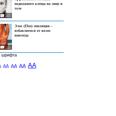
подкожного клеща на лице и
теле
0
305
Элос (Elos) эпиляция –
избавляемся от волос
навсегда
5
169
р шрифта
АА
АА
АА
АА
А