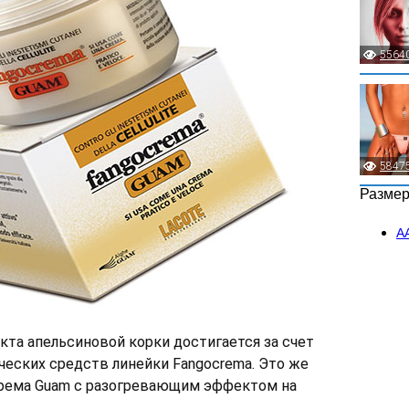
5564
5847
Разме
А
та апельсиновой корки достигается за счет
еских средств линейки Fangocrema. Это же
крема Guam с разогревающим эффектом на