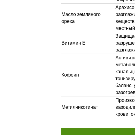
Арахисов
Масло земляного
разглажи
ореха
веществ
местный
Защищае
Витамин Е
разруше
разглажи
Активиз
метабол
канальц
Кофеин
тонизир
баланс,
разогре
Произво
Метилникотинат
вазодил
крови, 