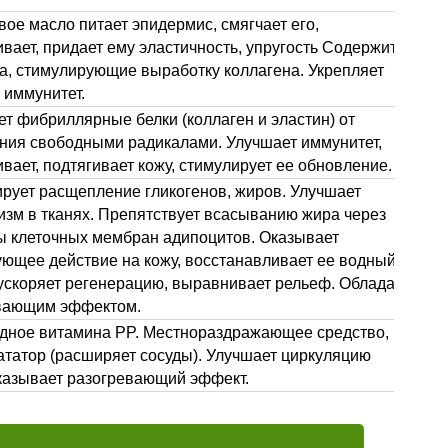
ое масло питает эпидермис, смягчает его,
вает, придает ему эластичность, упругость Содержит
а, стимулирующие выработку коллагена. Укрепляет
 иммунитет.
т фибриллярные белки (коллаген и эластин) от
ния свободными радикалами. Улучшает иммунитет,
вает, подтягивает кожу, стимулирует ее обновление.
ирует расщепление гликогенов, жиров. Улучшает
изм в тканях. Препятствует всасыванию жира через
ы клеточных мембран адипоцитов. Оказывает
ующее действие на кожу, восстанавливает ее водный
 ускоряет регенерацию, выравнивает рельеф. Обладает
вающим эффектом.
дное витамина PP. Местнораздражающее средство,
ататор (расширяет сосуды). Улучшает циркуляцию
оказывает разогревающий эффект.