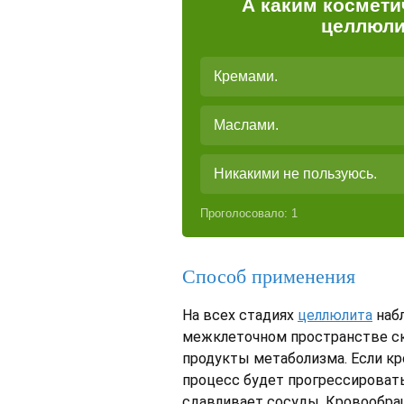
А каким космети
целлюли
Кремами.
Маслами.
Никакими не пользуюсь.
Проголосовало:
1
Способ применения
На всех стадиях
целлюлита
набл
межклеточном пространстве с
продукты метаболизма. Если к
процесс будет прогрессироват
сдавливает сосуды. Кровообра