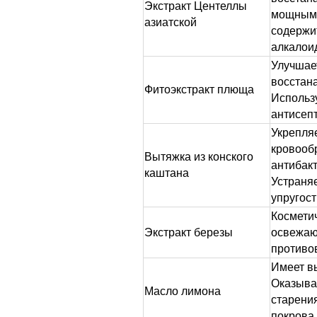
Экстракт Центеллы
мощным 
азиатской
содержи
алкалоид
Улучшает
восстана
Фитоэкстракт плюща
Использу
антисеп
Укрепляе
кровооб
Вытяжка из конского
антибак
каштана
Устраняе
упругост
Космети
Экстракт березы
освежаю
противо
Имеет в
Оказыва
Масло лимона
старения
покрова.