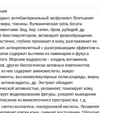
ания
идант, антибактериальный эксфолиант. Впитывает
жира, токсины. Вулканическая грязь богата
ментами: йод, бор, селен, бром, рубидий, др.
я биостимулятором, активирует кровообращение.
астично, глубоко проникает в кожу, разглаживает ее.
am антицеллюлитный с разогревающим эффектом на
грязи содержит вытяжки из ламинарии и фукуса
ого. Морские водоросли – кладезь витаминов,
ов, других биологически активных компонентов.
 из них содержит аминокислоты, макро-
ементы, высокомолекулярные полисахариды, жирные
 антиоксиданты, др. Экстракт обладает
ческой активностью, увлажняет, тонизирует кожу,
твует моделированию фигуры, ускоряет выведение
токсинов из межклеточного пространства, т. д.
 синтез коллагена, гиалуроновой кислоты. Увлажняет,
вливает клетки кожи, снимает воспаление. Обладает