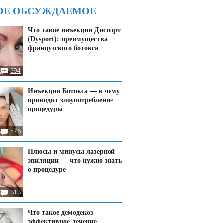
ОЕ ОБСУЖДАЕМОЕ
Что такое инъекции Диспорт
(Dysport): преимущества
французского ботокса
6
594
Инъекции Ботокса — к чему
приводит злоупотребление
процедуры
8
576
Плюсы и минусы лазерной
эпиляции — что нужно знать
о процедуре
08
313
Что такое демодекоз —
эффективное лечение