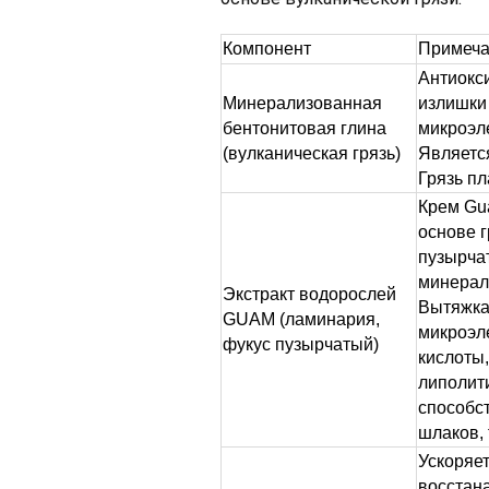
Компонент
Примеч
Антиокс
Минерализованная
излишки 
бентонитовая глина
микроэле
(вулканическая грязь)
Являетс
Грязь пл
Крем Gu
основе 
пузырчат
минерал
Экстракт водорослей
Вытяжка
GUAM (ламинария,
микроэл
фукус пузырчатый)
кислоты,
липолити
способс
шлаков, 
Ускоряет
восстана