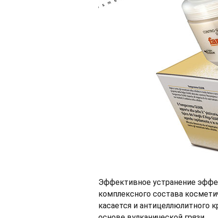
Эффективное устранение эффек
комплексного состава косметич
касается и антицеллюлитного 
основе вулканической грязи.