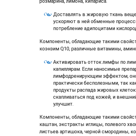
розмарина, лимона, кипариса.
Доставлять в жировую ткань веще
ускоряют в ней обменные процессы
потребление адипоцитами кислород
Компоненты, обладающие такими свойст
коэнзим Q10, различные витамины, амин
Активировать отток лимфы по ли
капиллярам. Если наносимые препа
лимфодренирующим эффектом, они
практически бесполезными, так как
продукты распада жировых клеток
скапливаться под кожей, и внешний
улучшит.
Компоненты, обладающие такими свойст
каштан, экстракты иглицы, полевого хво
листьев артишока, черной смородины, кол