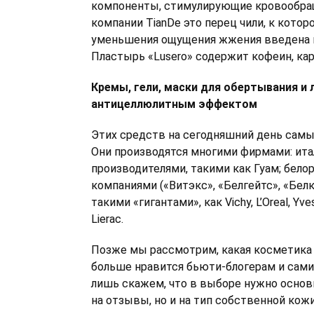
компоненты, стимулирующие кровообращ
компании TianDe это перец чили, к которо
уменьшения ощущения жжения введена м
Пластырь «Lusero» содержит кофеин, кар
Кремы, гели, маски для обертывания и 
антицеллюлитным эффектом
Этих средств на сегодняшний день сам
Они производятся многими фирмами: ит
производителями, такими как Гуам; бело
компаниями («Витэкс», «Белгейтс», «Белк
такими «гигантами», как Vichy, L’Oreal, Yve
Lierac.
Позже мы рассмотрим, какая косметика
больше нравится бьюти-блогерам и сам
лишь скажем, что в выборе нужно основ
на отзывы, но и на тип собственной кожи