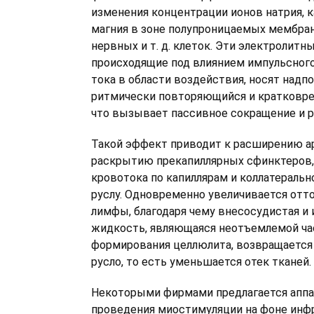
изменения концентрации ионов натрия, ка
магния в зоне полупроницаемых мембра
нервных и т. д. клеток. Эти электролитн
происходящие под влиянием импульсног
тока в области воздействия, носят надп
ритмически повторяющийся и кратковре
что вызывает пассивное сокращение и 
Такой эффект приводит к расширению ар
раскрытию прекапиллярных сфинктеров,
кровотока по капиллярам и коллатераль
руслу. Одновременно увеличивается отто
лимфы, благодаря чему внесосудистая и
жидкость, являющаяся неотъемлемой ч
формирования целлюлита, возвращается
русло, то есть уменьшается отек тканей.
Некоторыми фирмами предлагается аппа
проведения миостимуляции на фоне инф