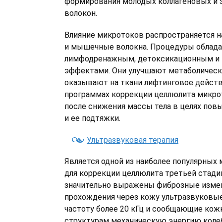
формирования молодых коллагеновых и 
волокон.
Влияние микротоков распространяется н
и мышечные волокна. Процедуры облад
лимфодренажным, детоксикационным и
эффектами. Они улучшают метаболическ
оказывают на ткани лифтинговое действ
программах коррекции целлюлита микр
после снижения массы тела в целях пов
и ее подтяжки.
Ультразвуковая терапия
Является одной из наиболее популярных 
для коррекции целлюлита третьей стадии
значительно выражены фиброзные измен
прохождения через кожу ультразвуковы
частоту более 20 кГц и сообщающие ко
структурам механическую энергию коле