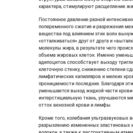
характера, стимулируют расщепление жи
Постоянное давление разной интенсивно
попеременного сжатия и разрежения ме
вещества под влиянием этих волн выну
«отталкиваться» друг от друга и «вытал
молекулы жира, в результате чего прои
объема жировых клеток. Именно умень
адипоцитов способствует выходу тригл
клеточную стенку, снижению степени сд
лимфатических капилляров и мелких кро
проницаемости последних. Благодаря эт
уменьшается выход жидкой части крови
интерстициальную ткань, улучшаются ми
отток венозной крови и лимфы.
Кроме того, колебания ультразвуковых в
разрыхлению измененных эластиновых и
волокон, а также к деструктивным изм