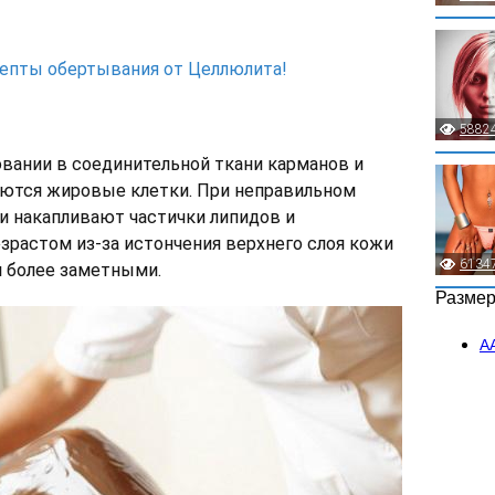
епты обертывания от Целлюлита!
5882
вании в соединительной ткани карманов и
аются жировые клетки. При неправильном
и накапливают частички липидов и
озрастом из-за истончения верхнего слоя кожи
6134
я более заметными.
Разме
А