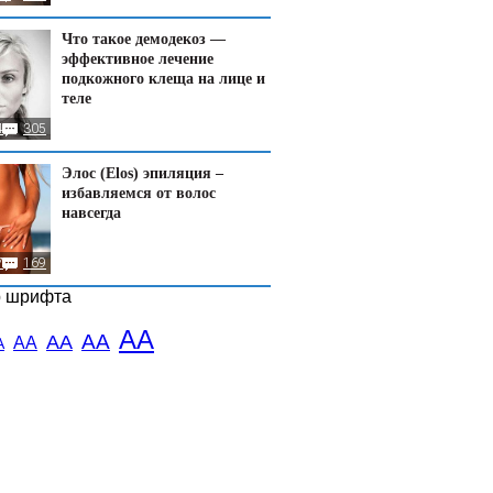
Что такое демодекоз —
эффективное лечение
подкожного клеща на лице и
теле
4
305
Элос (Elos) эпиляция –
избавляемся от волос
навсегда
7
169
р шрифта
АА
АА
АА
АА
А