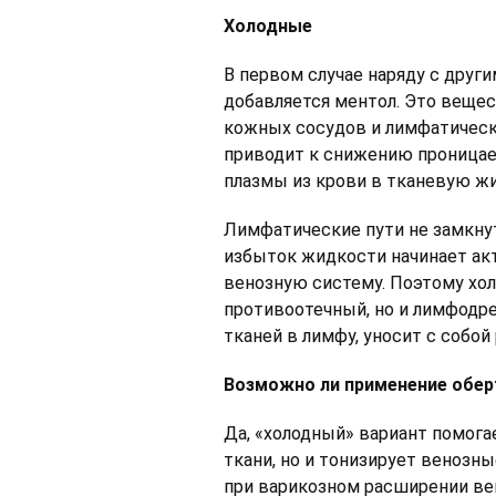
Холодные
В первом случае наряду с друг
добавляется ментол. Это вещ
кожных сосудов и лимфатически
приводит к снижению проницае
плазмы из крови в тканевую жи
Лимфатические пути не замкну
избыток жидкости начинает ак
венозную систему. Поэтому хо
противоотечный, но и лимфодр
тканей в лимфу, уносит с собо
Возможно ли применение обер
Да, «холодный» вариант помога
ткани, но и тонизирует венозн
при варикозном расширении вен