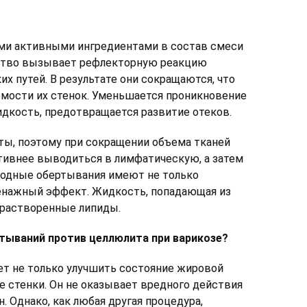
ими активными ингредиентами в состав смеси
ество вызывает рефлекторную реакцию
х путей. В результате они сокращаются, что
мости их стенок. Уменьшается проникновение
дкость, предотвращается развитие отеков.
ты, поэтому при сокращении объема тканей
тивнее выводиться в лимфатическую, а затем
лодные обертывания имеют не только
енажный эффект. Жидкость, попадающая из
й растворенные липиды.
тываний против целлюлита при варикозе?
ет не только улучшить состояние жировой
ые стенки. Он не оказывает вредного действия
. Однако, как любая другая процедура,