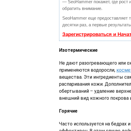
— SeoHammer покажет, где рост и
обратить внимание.
SeoHammer еще предоставляет 
десятки раз, а первые результат
Зарегистрироваться и Нача
Изотермические
Не дают разогревающего или о
применяются водоросли,
косме
вещества. Эти ингредиенты сам
распаривания кожи. Дополните
обертываний – удаление верхне
внешний вид кожного покрова 
Горячие
Часто используется на бедрах и 
эффективен. В этом случае дей