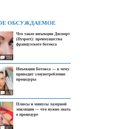
ОЕ ОБСУЖДАЕМОЕ
Что такое инъекции Диспорт
(Dysport): преимущества
французского ботокса
8
594
Инъекции Ботокса — к чему
приводит злоупотребление
процедуры
1
576
Плюсы и минусы лазерной
эпиляции — что нужно знать
о процедуре
23
313