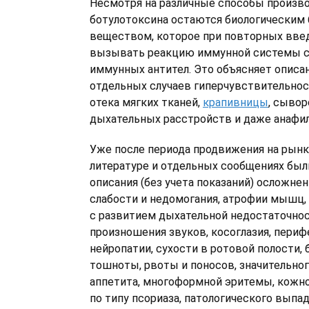
Несмотря на различные способы произво
ботулотоксина остаются биологическим
веществом, которое при повторных вве
вызывать реакцию иммунной системы с
иммунных антител. Это объясняет описа
отдельных случаев гиперчувствительнос
отека мягких тканей,
крапивницы
, сывор
дыхательных расстройств и даже анафил
Уже после периода продвижения на рынк
литературе и отдельных сообщениях был
описания (без учета показаний) осложне
слабости и недомогания, атрофии мышц,
с развитием дыхательной недостаточнос
произношения звуков, косоглазия, пери
нейропатии, сухости в ротовой полости, 
тошноты, рвоты и поносов, значительно
аппетита, многоформной эритемы, кожно
по типу псориаза, патологического выпа