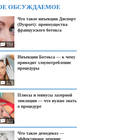
ОЕ ОБСУЖДАЕМОЕ
Что такое инъекции Диспорт
(Dysport): преимущества
французского ботокса
6
594
Инъекции Ботокса — к чему
приводит злоупотребление
процедуры
1
576
Плюсы и минусы лазерной
эпиляции — что нужно знать
о процедуре
22
313
Что такое демодекоз —
эффективное лечение