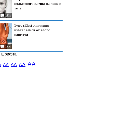
подкожного клеща на лице и
теле
2
305
Элос (Elos) эпиляция –
избавляемся от волос
навсегда
7
169
р шрифта
АА
АА
АА
АА
А