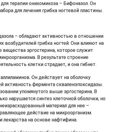
для терапии онихомикоза – Бифоназол. Он
абора для лечения грибка ногтевой пластины.
азола – обладают активностью в отношении
 возбудителей грибка ногтей. Они влияют на
е вещества эргостерина, которое служит
микроорганизма. В результате строение
тельность клетки страдает, и она гибнет.
 аллиламинов. Он действует на оболочку
ней активность фермента скваленэпоксидазы.
зовании упомянутого выше эргостерина. В
лько нарушается синтез клеточной оболочки, но
 неизрасходованный материал для нее –
травляющее действие на микроорганизм.
 лекарства на основе нафтифина.