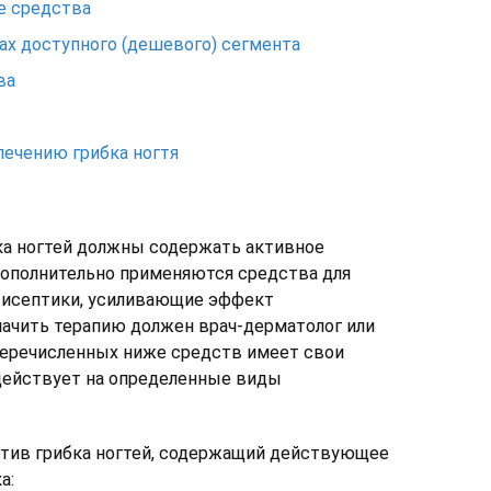
е средства
ах доступного (дешевого) сегмента
ва
лечению грибка ногтя
ка ногтей должны содержать активное
ополнительно применяются средства для
нтисептики, усиливающие эффект
начить терапию должен врач-дерматолог или
 перечисленных ниже средств имеет свои
действует на определенные виды
отив грибка ногтей, содержащий действующее
а: