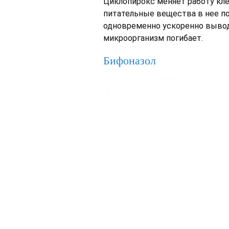
Циклопирокс меняет работу кле
питательные вещества в нее п
одновременно ускоренно вывод
микроорганизм погибает.
Бифоназол