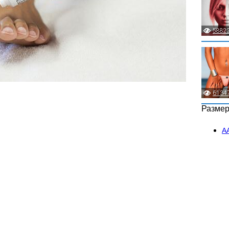
5882
6134
Разме
А