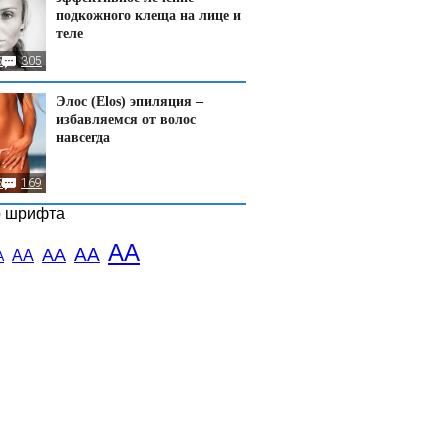
подкожного клеща на лице и
теле
5
305
Элос (Elos) эпиляция –
избавляемся от волос
навсегда
5
169
р шрифта
АА
АА
АА
АА
А