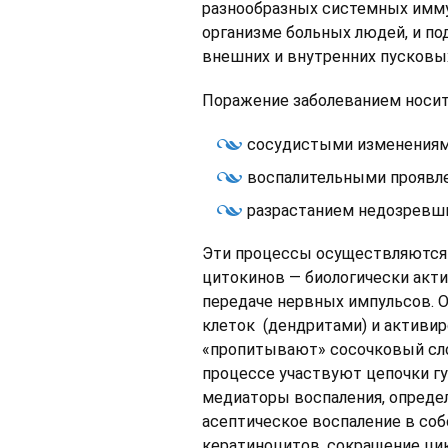
разнообразных системных имму
организме больных людей, и по
внешних и внутренних пусковы
Поражение заболеванием носит
сосудистыми изменениям
воспалительными проявле
разрастанием недозревши
Эти процессы осуществляются 
цитокинов — биологически акт
передаче нервных импульсов. 
клеток (дендритами) и активи
«пропитывают» сосочковый сло
процессе участвуют цепочки гу
медиаторы воспаления, опред
асептическое воспаление в со
кератиноцитов, сокращение цик