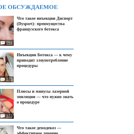
ОЕ ОБСУЖДАЕМОЕ
Что такое инъекции Диспорт
(Dysport): преимущества
французского ботокса
7
594
Инъекции Ботокса — к чему
приводит злоупотребление
процедуры
5
576
Плюсы и минусы лазерной
эпиляции — что нужно знать
о процедуре
50
313
Что такое демодекоз —
эффективное лечение