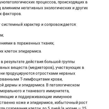
нопатологических процессов, происходящих в
д влиянием негативных экологических и других
х факторов.
 системный характер и сопровождается:
и;
ниями в пораженных тканях;
х клеток эпидермиса.
в результате действия большой группы
ивных веществ (медиаторов), участвующих в
Они продуцируются отростками нервных
рованными Т-лимфоцитами крови,
й дермы и эпидермиса. В патологическом
морального и тканевого иммунитета,
еляющие и поддерживающие иммунное
бственно коже и эпидермисе, избыточный рост
ла созревания клеток до 5 дней (в норме — 25