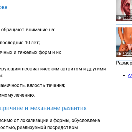
лове
4720
 обращают внимание на:
последние 10 лет;
ичных и тяжелых форм и их
5054
Разме
зирующим псориатическим артритом и другими
;
А
амичность, вялость течения;
имому лечению.
 причине и механизме развития
висимо от локализации и формы, обусловлена
ностью, реализуемой посредством