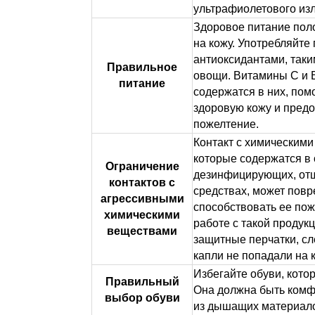
ультрафиолетового из
Здоровое питание пол
на кожу. Употребляйте 
антиоксидантами, таки
Правильное
овощи. Витамины C и 
питание
содержатся в них, пом
здоровую кожу и пред
пожелтение.
Контакт с химическим
которые содержатся в
Ограничение
дезинфицирующих, о
контактов с
средствах, может повр
агрессивными
способствовать ее по
химическими
работе с такой продук
веществами
защитные перчатки, сл
капли не попадали на к
Избегайте обуви, котор
Правильный
Она должна быть комф
выбор обуви
из дышащих материал