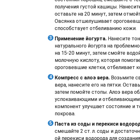
получения густой кашицы. Нанесите
оставьте на 20 минут, затем отмойт
Овсянка отшелушивает ороговевши
способствует отбеливанию кожи.
Применение йогурта.
Нанесите тон
натурального йогурта на проблемно
на 15-20 минут, затем смойте водо
молочную кислоту, которая помог
ороговевшие клетки, отбеливает к
Компресс с алоэ вера.
Возьмите св
вера, нанесите его на пятки. Оставь
затем помойте стопы. Алоэ вера о
успокаивающими и отбеливающими
компонент улучшает состояние и т
покрова.
Паста из соды и перекиси водород
смешайте 2 ст. л. соды и достаточ
ой перекиси водорода для создания