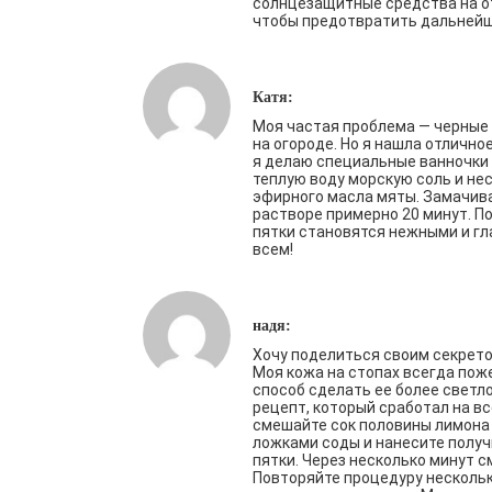
солнцезащитные средства на о
чтобы предотвратить дальней
Катя:
Моя частая проблема — черные 
на огороде. Но я нашла отлично
я делаю специальные ванночки 
теплую воду морскую соль и не
эфирного масла мяты. Замачива
растворе примерно 20 минут. П
пятки становятся нежными и г
всем!
надя:
Хочу поделиться своим секрето
Моя кожа на стопах всегда поже
способ сделать ее более светло
рецепт, который сработал на вс
смешайте сок половины лимона
ложками соды и нанесите полу
пятки. Через несколько минут с
Повторяйте процедуру несколько