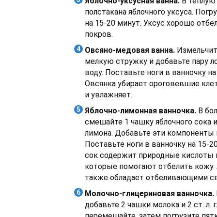
Яблочно-уксусная ванна.
В теплую
полстакана яблочного уксуса. Погр
на 15-20 минут. Уксус хорошо отб
покров.
Овсяно-медовая ванна.
Измельчит
мелкую стружку и добавьте пару л
воду. Поставьте ноги в ванночку на
Овсянка убирает ороговевшие клет
и увлажняет.
Яблочно-лимонная ванночка.
В бо
смешайте 1 чашку яблочного сока 
лимона. Добавьте эти компоненты 
Поставьте ноги в ванночку на 15-2
сок содержит природные кислоты и
которые помогают отбелить кожу.
также обладает отбеливающими с
Молочно-глицериновая ванночка.
добавьте 2 чашки молока и 2 ст. л.
перемешайте, затем погрузите пятк