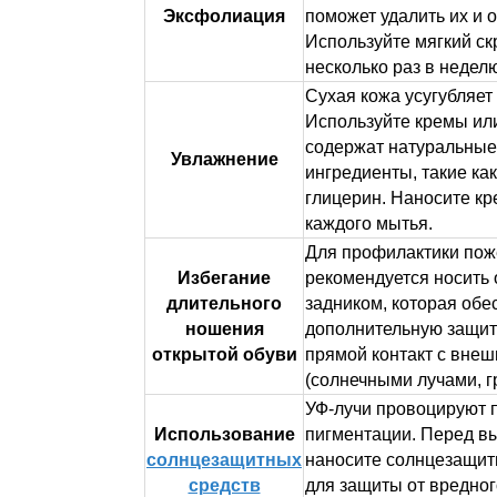
Эксфолиация
поможет удалить их и о
Используйте мягкий ск
несколько раз в недел
Сухая кожа усугубляет
Используйте кремы ил
содержат натуральны
Увлажнение
ингредиенты, такие ка
глицерин. Наносите кр
каждого мытья.
Для профилактики пож
Избегание
рекомендуется носить 
длительного
задником, которая обе
ношения
дополнительную защит
открытой обуви
прямой контакт с вне
(солнечными лучами, г
УФ-лучи провоцируют 
Использование
пигментации. Перед в
солнцезащитных
наносите солнцезащит
средств
для защиты от вредног