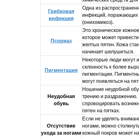
Одна из распространен
Грибковая
инфекций, поражающих
инфекция
(онихомикоз).
Это хроническое кожное
которое может привести
Псориаз
желтых пятен. Кожа стан
начинает шелушиться.
Некоторые люди могут 
склонность к более вы
Пигментация
пигментации. Пигментны
могут появляться на пят
Ношение неудобной обу
Неудобная
трению и раздражению.
обувь
спровоцировать возник
пятен на пятках.
Если не уделять внимани
Отсутствие
ногами, можно столкнуть
ухода за ногами
кожный покров может н