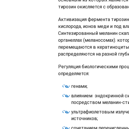
тирозин окисляется с образова
Активизация фермента тирозин
кислорода, ионов меди и под в
Синтезированный меланин скап
органеллах (меланосомах). кот
перемещаются в кератиноциты 
распределяются на разной глуб
Регуляция биологическими проц
определяется:
генами;
влиянием эндокринной си
посредством меланин-ст
ультрафиолетовым излуче
источников;
сочетанием перечисленны