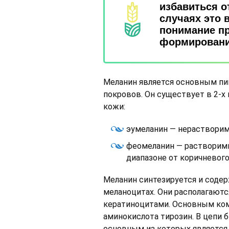
избавиться о
случаях это 
понимание пр
формировани
Меланин является основным п
покровов. Он существует в 2-х
кожи:
эумеланин — нерастворим
феомеланин — растворимы
диапазоне от коричневого
Меланин синтезируется и содер
меланоцитах. Они располагают
кератиноцитами. Основным ко
аминокислота тирозин. В цепи
основным из которых является т