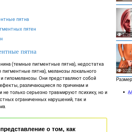
ентные пятна
гментных пятен
5794
ен
ентные пятна
нина (темные пигментные пятна), недостатка
е пигментные пятна), меланозы локального
6052
- и гипомеланозы. Они представляют собой
Разме
ефекты, различающиеся по причинам и
и не только серьезно травмируют психику, но и
А
стных ограниченных нарушений, так и
ма.
представление о том, как