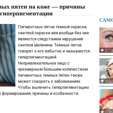
ных пятен на коже — причины
е гиперпигментации
САМ
Пигментные пятна темной окраски,
светлой окраски или вообще без нее
являются следствием нарушения
синтеза меланина. Темные пятна
5770
говорят о его избытке и называются
гиперпигментацией.
Непривлекательное лицо с
чрезмерным большим количеством
пигментных темных пятен также
может говорить о заболеваниях.
8402
Чтобы вылечить гиперпигментацию
 формирования, причины и особенности.
1708