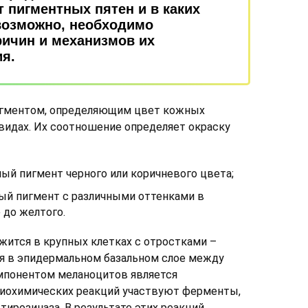
т пигментных пятен и в каких
возможно, необходимо
ичин и механизмов их
я.
игментом, определяющим цвет кожных
 видах. Их соотношение определяет окраску
ый пигмент черного или коричневого цвета;
й пигмент с различными оттенками в
 до желтого.
жится в крупных клетках с отростками –
ся в эпидермальном базальном слое между
мпонентом меланоцитов является
 биохимических реакций участвуют ферменты,
ирозиназа. В результате этих реакций,