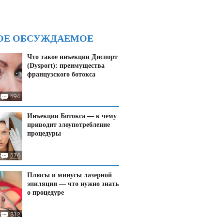
ОЕ ОБСУЖДАЕМОЕ
Что такое инъекции Диспорт
(Dysport): преимущества
французского ботокса
8
594
Инъекции Ботокса — к чему
приводит злоупотребление
процедуры
5
576
Плюсы и минусы лазерной
эпиляции — что нужно знать
о процедуре
24
313