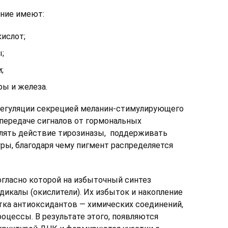
ение имеют:
ислот;
;
;
ры и железа.
 регуляции секрецией меланин-стимулирующего
 передаче сигналов от гормональных
влять действие тирозиназы, поддерживать
ры, благодаря чему пигмент распределяется
огласно которой на избыточный синтез
икалы (окислители). Их избыток и накопление
тка антиоксидантов — химических соединений,
цессы. В результате этого, появляются