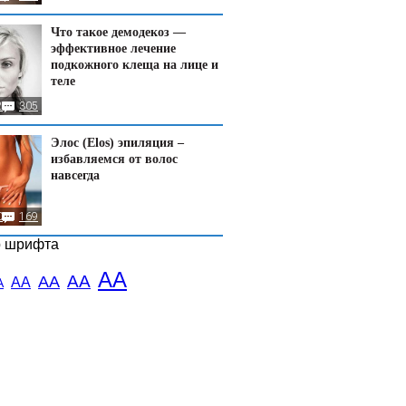
Что такое демодекоз —
эффективное лечение
подкожного клеща на лице и
теле
2
305
Элос (Elos) эпиляция –
избавляемся от волос
навсегда
0
169
р шрифта
АА
АА
АА
АА
А