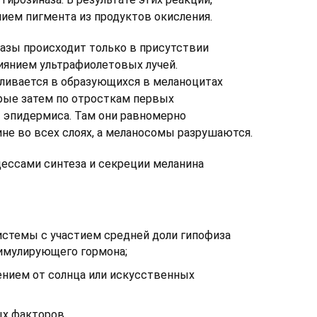
нием пигмента из продуктов окисления.
азы происходит только в присутствии
лиянием ультрафиолетовых лучей.
ливается в образующихся в меланоцитах
орые затем по отросткам первых
эпидермиса. Там они равномерно
ине во всех слоях, а меланосомы разрушаются.
ессами синтеза и секреции меланина
стемы с участием средней доли гипофиза
имулирующего гормона;
нием от солнца или искусственных
х факторов.