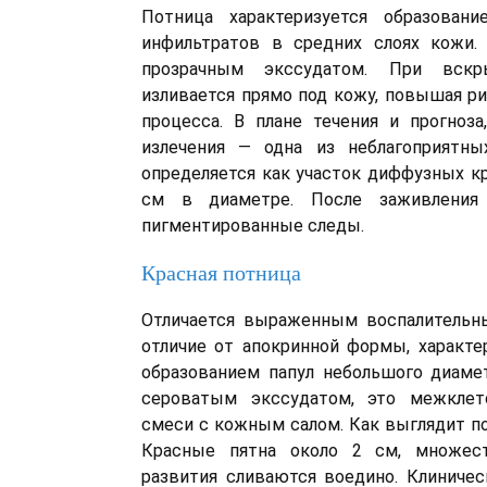
Потница характеризуется образован
инфильтратов в средних слоях кожи.
прозрачным экссудатом. При вскр
изливается прямо под кожу, повышая р
процесса. В плане течения и прогноз
излечения — одна из неблагоприятны
определяется как участок диффузных кр
см в диаметре. После заживления
пигментированные следы.
Красная потница
Отличается выраженным воспалительн
отличие от апокринной формы, характ
образованием папул небольшого диаме
сероватым экссудатом, это межклет
смеси с кожным салом. Как выглядит по
Красные пятна около 2 см, множес
развития сливаются воедино. Клиническ