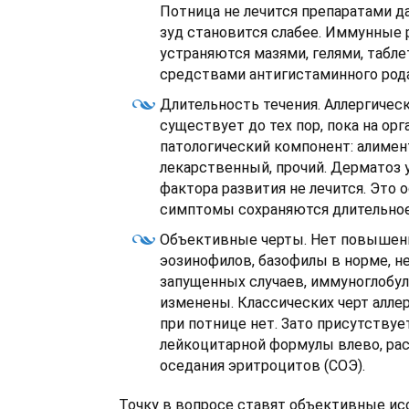
Потница не лечится препаратами да
зуд становится слабее. Иммунные 
устраняются мазями, гелями, таб
средствами антигистаминного рода
Длительность течения. Аллергичес
существует до тех пор, пока на ор
патологический компонент: алимен
лекарственный, прочий. Дерматоз
фактора развития не лечится. Это о
симптомы сохраняются длительное
Объективные черты. Нет повышен
эозинофилов, базофилы в норме, не
запущенных случаев, иммуноглобул
изменены. Классических черт алле
при потнице нет. Зато присутству
лейкоцитарной формулы влево, ра
оседания эритроцитов (СОЭ).
Точку в вопросе ставят объективные ис