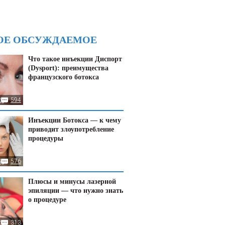
ОЕ ОБСУЖДАЕМОЕ
Что такое инъекции Диспорт
(Dysport): преимущества
французского ботокса
2
594
Инъекции Ботокса — к чему
приводит злоупотребление
процедуры
4
576
Плюсы и минусы лазерной
эпиляции — что нужно знать
о процедуре
20
313