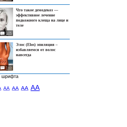
Что такое демодекоз —
эффективное лечение
подкожного клеща на лице и
теле
4
305
Элос (Elos) эпиляция –
избавляемся от волос
навсегда
6
169
р шрифта
АА
АА
АА
АА
А