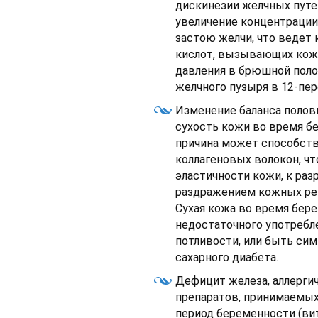
дискинезии желчных путей
увеличение концентрации
застою желчи, что ведет
кислот, вызывающих кож
давления в брюшной поло
желчного пузыря в 12-пе
Изменение баланса поло
сухость кожи во время бе
причина может способств
коллагеновых волокон, ч
эластичности кожи, к ра
раздражением кожных рец
Сухая кожа во время бе
недостаточного употребл
потливости, или быть си
сахарного диабета.
Дефицит железа, аллерги
препаратов, принимаемых
период беременности (ви