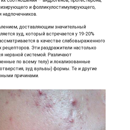
 их соотношения — андрогенов, прогестерона,
инизирующего и фолликулостимулирующего,
 надпочечников.
влением, доставляющим значительный
ляется зуд, который встречается у 19-20%
ассматривается в качестве слабовыраженного
х рецепторов. Эти раздражители настолько
ся нервной системой. Различают
енные по всему телу) и локализованные
 отверстия, зуд вульвы) формы. Те и другие
чными причинами.