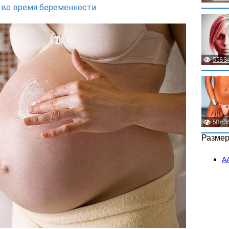
 во время беременности
5583
5863
Разме
А