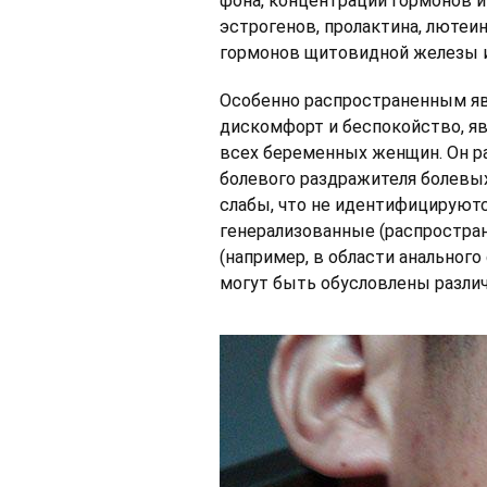
фона, концентрации гормонов и
эстрогенов, пролактина, люте
гормонов щитовидной железы и
Особенно распространенным я
дискомфорт и беспокойство, яв
всех беременных женщин. Он р
болевого раздражителя болевы
слабы, что не идентифицируют
генерализованные (распростран
(например, в области анального
могут быть обусловлены разли