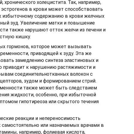
, хронического холецистита. Так, например,
 эстрогенов в крови может способствовать
 к избыточному содержанию в крови желчных
ный зуд. Увеличение матки и повышение
сти также нарушают отток желчи из печени и
рстную кишку.
вых гормонов, которое может вызывать
ременности, приводящей к зуду. Эта же
овать замедлению синтеза эластиновых и
то приводит к нарушению растяжимости и
зрывам соединительнотканных волокон с
епторов, зудом и формированием стрий.
ременности также может быть следствием
ения жидкости, особенно, при избыточной
мптомом гипотиреоза или скрытого течения
ческие реакции и непереносимость
 самостоятельно или назначаемых врачами в
тамины, например, фолиевая кислота,