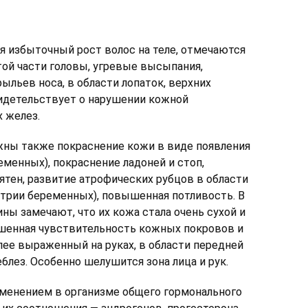
я избыточный рост волос на теле, отмечаются
той части головы, угревые высыпания,
ыльев носа, в области лопаток, верхних
видетельствует о нарушении кожной
 желез.
ны также покраснение кожи в виде появления
еменных), покраснение ладоней и стоп,
тен, развитие атрофических рубцов в области
стрии беременных), повышенная потливость. В
ины замечают, что их кожа стала очень сухой и
шенная чувствительность кожных покровов и
олее выраженный на руках, в области передней
лез. Особенно шелушится зона лица и рук.
зменением в организме общего гормонального