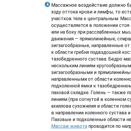
Массажное воздействие должно бы
ходу оттока крови и лимфы, то ест
участков тела к центральным. Мас
осуществляется в положении стоя 
или на боку при расслабленных м
движения — прямолинейные, спира
зигзагообразные, направленные от
к области гребня подвздошной кос
тазобедренного сустава. Бедро ма
нескольким линиям кругообразным
зигзагообразными и прямолинейн
направленными от области коленно
подколенной ямки к тазобедренном
паховой складке. Голень — также 
линиям (при согнутой в коленном с
ахиллова сухожилия и области голе
в направлении коленного сустава и
Паховые и подколенные области н
Массаж живота
проводится по нап