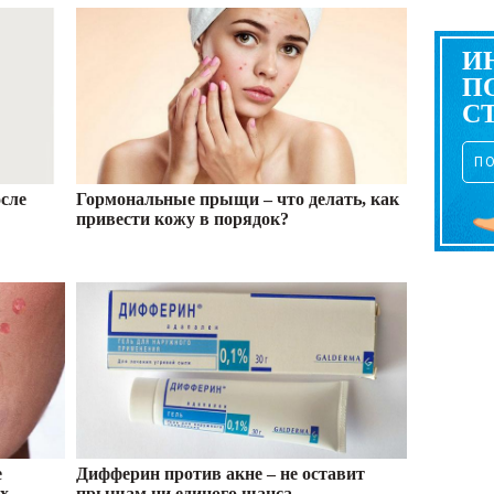
И
П
С
П
сле
Гормональные прыщи – что делать, как
привести кожу в порядок?
е
Дифферин против акне – не оставит
ах
прыщам ни единого шанса