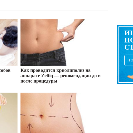
И
П
С
П
собов
Как проводится криолиполиз на
аппарате Zeltiq — рекомендации до и
после процедуры