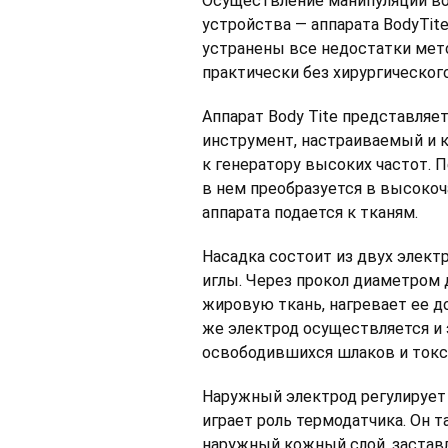
Осуществление манипуляции в
устройства — аппарата BodyTite
устранены все недостатки мет
практически без хирургическог
Аппарат Body Tite представляе
инструмент, настраиваемый и
к генератору высоких частот. П
в нем преобразуется в высоко
аппарата подается к тканям.
Насадка состоит из двух элект
иглы. Через прокол диаметром 
жировую ткань, нагревает ее до
же электрод осуществляется и
освободившихся шлаков и токс
Наружный электрод регулирует 
играет роль термодатчика. Он 
наружный кожный слой, заставл