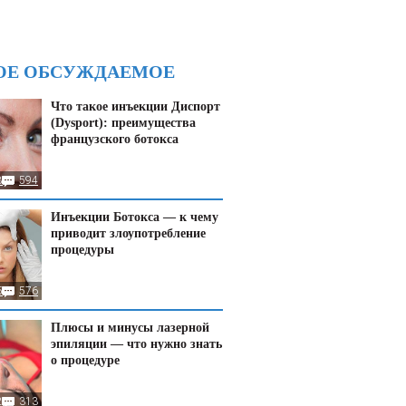
ОЕ ОБСУЖДАЕМОЕ
Что такое инъекции Диспорт
(Dysport): преимущества
французского ботокса
8
594
Инъекции Ботокса — к чему
приводит злоупотребление
процедуры
5
576
Плюсы и минусы лазерной
эпиляции — что нужно знать
о процедуре
24
313