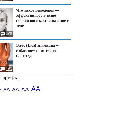
Что такое демодекоз —
эффективное лечение
подкожного клеща на лице и
теле
2
305
Элос (Elos) эпиляция –
избавляемся от волос
навсегда
0
169
р шрифта
АА
АА
АА
АА
А