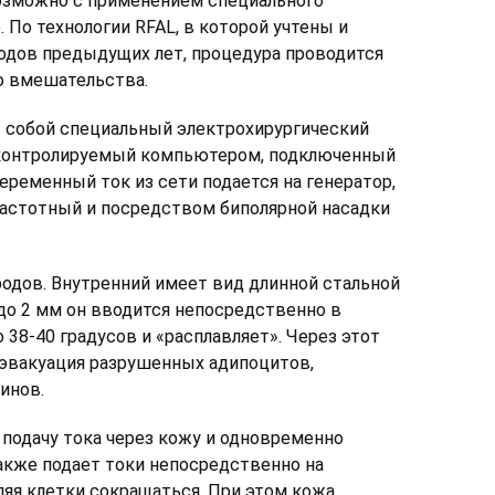
озможно с применением специального
. По технологии RFAL, в которой учтены и
одов предыдущих лет, процедура проводится
о вмешательства.
т собой специальный электрохирургический
 контролируемый компьютером, подключенный
еременный ток из сети подается на генератор,
частотный и посредством биполярной насадки
родов. Внутренний имеет вид длинной стальной
до 2 мм он вводится непосредственно в
 38-40 градусов и «расплавляет». Через этот
 эвакуация разрушенных адипоцитов,
инов.
подачу тока через кожу и одновременно
также подает токи непосредственно на
яя клетки сокращаться. При этом кожа