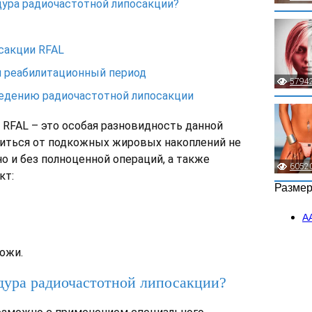
дура радиочастотной липосакции?
сакции RFAL
и реабилитационный период
5794
едению радиочастотной липосакции
 RFAL – это особая разновидность данной
иться от подкожных жировых накоплений не
но и без полноценной операций, а также
6052
кт:
Разме
А
ожи.
дура радиочастотной липосакции?