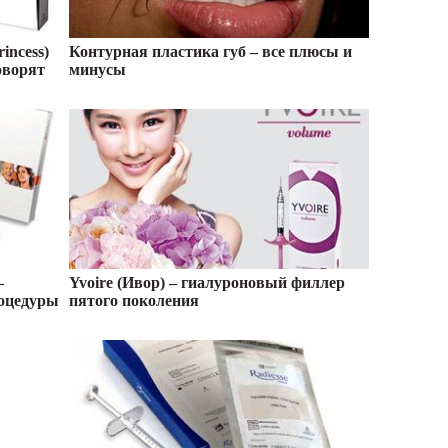
incess)
Контурная пластика губ – все плюсы и
оворят
минусы
—
Yvoire (Ивор) – гиалуроновый филлер
оцедуры
пятого поколения