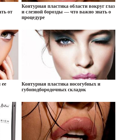
Контурная пластика области вокруг глаз
ать от
и слезной борозды — что важно знать о
процедуре
 ее
Контурная пластика носогубных и
губоподбородочных складок