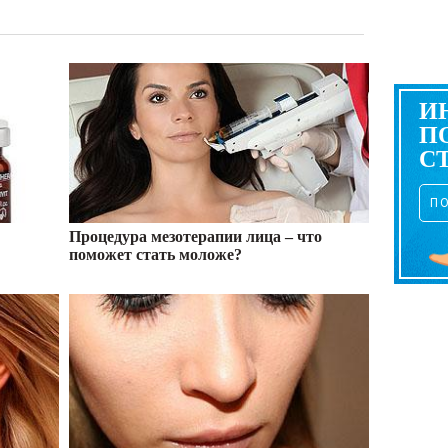
И
П
С
П
Процедура мезотерапии лица – что
поможет стать моложе?