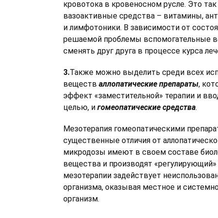
кровотока в кровеносном русле. Это та
вазоактивные средства – витамины, ант
и лимфотоники. В зависимости от состоя
решаемой проблемы вспомогательные в
сменять друг друга в процессе курса леч
3.
Также можно выделить среди всех ис
веществ
аллопатические препараты
, ко
эффект «заместительной» терапии и вво
целью, и
гомеопатические средства
.
Мезотерапия гомеопатическими препара
существенные отличия от аллопатической
микродозы имеют в своем составе биол
вещества и производят «регулирующий» 
мезотерапии задействует неиспользова
организма, оказывая местное и системн
организм.