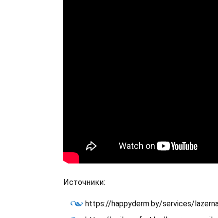
Источники:
https://happyderm.by/services/lazerna