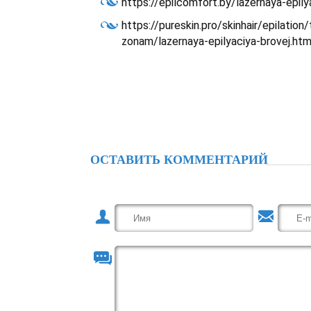
https://epilcomfort.by/lazernaya-epily
https://pureskin.pro/skinhair/epilation
zonam/lazernaya-epilyaciya-brovej.htm
ОСТАВИТЬ КОММЕНТАРИЙ