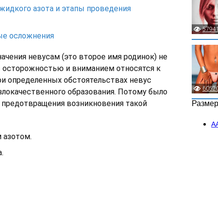
жидкого азота и этапы проведения
5794
ые осложнения
ачения невусам (это второе имя родинок) не
с осторожностью и вниманием относятся к
при определенных обстоятельствах невус
6052
злокачественного образования. Потому было
я предотвращения возникновения такой
Разме
А
 азотом.
.