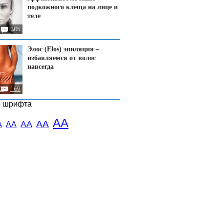
подкожного клеща на лице и
теле
1
305
Элос (Elos) эпиляция –
избавляемся от волос
навсегда
0
169
р шрифта
АА
АА
АА
АА
А