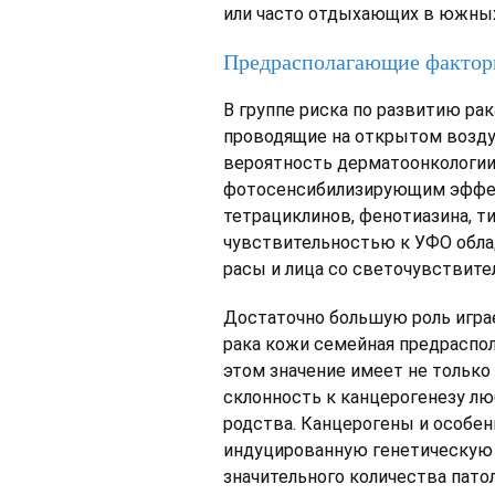
или часто отдыхающих в южных
Предрасполагающие факто
В группе риска по развитию рак
проводящие на открытом возд
вероятность дерматоонкологии
фотосенсибилизирующим эффек
тетрациклинов, фенотиазина, т
чувствительностью к УФО обла
расы и лица со светочувствите
Достаточно большую роль игра
рака кожи семейная предраспол
этом значение имеет не только
склонность к канцерогенезу лю
родства. Канцерогены и особе
индуцированную генетическую 
значительного количества патол