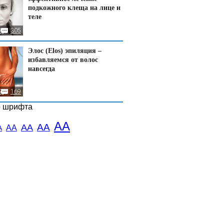
подкожного клеща на лице и
теле
9
305
Элос (Elos) эпиляция –
избавляемся от волос
навсегда
5
169
р шрифта
АА
АА
АА
АА
А