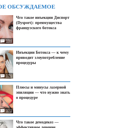
ОЕ ОБСУЖДАЕМОЕ
Что такое инъекции Диспорт
(Dysport): преимущества
французского ботокса
6
594
Инъекции Ботокса — к чему
приводит злоупотребление
процедуры
7
576
Плюсы и минусы лазерной
эпиляции — что нужно знать
о процедуре
08
313
Что такое демодекоз —
эффективное лечение