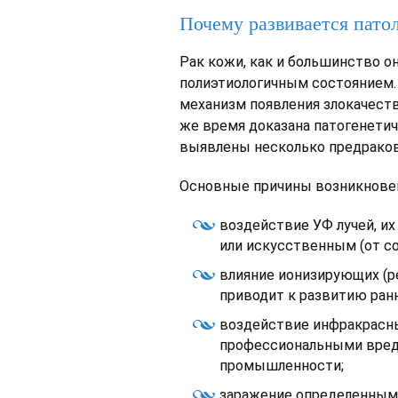
Почему развивается пато
Рак кожи, как и большинство о
полиэтиологичным состоянием.
механизм появления злокачеств
же время доказана патогенетич
выявлены несколько предраков
Основные причины возникновен
воздействие УФ лучей, 
или искусственным (от со
влияние ионизирующих (ре
приводит к развитию ранн
воздействие инфракрасных
профессиональными вредн
промышленности;
заражение определенными