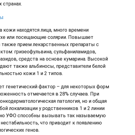
 странах.
ры
а кожи находятся лица, много времени
ухе или посещающие солярии. Повышает
 также прием лекарственных препараты с
том: гризеофульвина, сульфаниламидов,
иазидов, средств на основе кумарина. Высокой
дают также альбиносы, представители белой
льностью кожи 1 и 2 типов.
ет генетический фактор – для некоторых форм
оженность отмечается в 28% случаев. При
 онкодерматологическая патология, но и общая
бой локализации у родственников 1 и 2 линии
нно УФО способны вызывать так называемую
нестабильность, что приводит к появлению
огических генов.