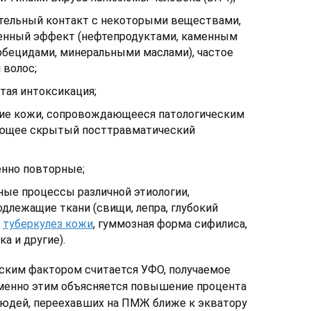
тельный контакт с некоторыми веществами,
нный эффект (нефтепродуктами, каменным
ербецидами, минеральными маслами), частое
 волос;
ая интоксикация;
ие кожи, сопровождающееся патологическим
ающее скрытый посттравматический
енно повторные;
ные процессы различной этиологии,
длежащие ткани (свищи, лепра, глубокий
,
туберкулез кожи
, гуммозная форма сифилиса,
а и другие).
ским фактором считается УФО, получаемое
менно этим объясняется повышение процента
людей, переехавших на ПМЖ ближе к экватору