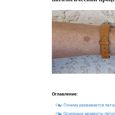
Оглавление:
Почему развивается пато
Основные моменты патог