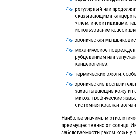
регулярный или продолжи
оказывающими канцероге
углем, инсектицидами, г
использование красок для
хроническая мышьяковист
механическое поврежден
рубцеванием или запуск
канцерогенез;
термические ожоги, особ
хронические воспалитель
захватывающие кожу и по
микоз, трофические язвы
системная красная волчанк
Наиболее значимым этиологиче
преимущественно от солнца. И
заболеваемости раком кожи у 