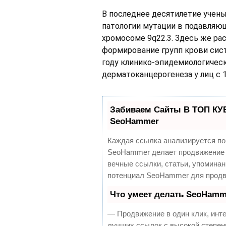
В последнее десятилетие учены
патологии мутации в подавляю
хромосоме 9q22.3. Здесь же ра
формирование групп крови сис
году клинико-эпидемиологичес
дерматоканцерогенеза у лиц с 1 
Забиваем Сайты В ТОП КУ
SeoHammer
Каждая ссылка анализируется по
SeoHammer делает продвижение 
вечные ссылки, статьи, упоминан
потенциал SeoHammer для продв
Что умеет делать SeoHamm
— Продвижение в один клик, инт
лучших ссылок с высокой степен