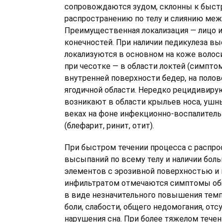
сопровождаются зудом, склонны к быст
распространению по телу и слиянию меж
Преимущественная локализация — лицо 
конечностей. При наличии педикулеза в
локализуются в основном на коже волос
при чесотке — в области локтей (симптом
внутренней поверхности бедер, на полов
ягодичной области. Нередко рецидивир
возникают в области крыльев носа, ушны
веках на фоне инфекционно-воспалител
(блефарит, ринит, отит).
При быстром течении процесса с распр
высыпаний по всему телу и наличии боль
элементов с эрозивной поверхностью и
инфильтратом отмечаются симптомы об
в виде незначительного повышения темп
боли, слабости, общего недомогания, отс
нарушения сна. При более тяжелом теч