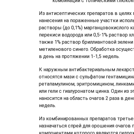
комбинации с топическими глюкок
Из антисептических препаратов в целях
нанесения на пораженные участки испол
растворы (до 0,1%) марганцовокислого к
перекиси водорода или 0,5-1% раствор хл
также 1% раствор бриллиантовой зелени
метиленового синего. Обработка осущест
в день на протяжении 1-1,5 недель.
К наружным антибактериальным лекар
относятся мази с сульфатом гентамицин
ретапамулином, эритромицином, линкам
или гели с гиалуронатом цинка. Один из 
наносится на область очагов 2 раза в ден
недель.
Из комбинированных препаратов третье
назначаться спрей для орошения очагов 
компонентами которого являются гидро