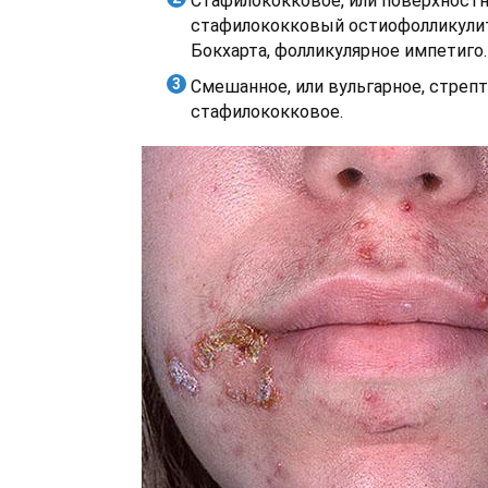
Стафилококковое, или поверхност
стафилококковый остиофолликулит
Бокхарта, фолликулярное импетиго.
Смешанное, или вульгарное, стрепт
стафилококковое.