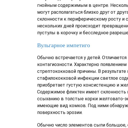
гнойным содержимым в центре. Нескол
могут располагаться близко друг от друг
склонности к периферическому росту и с
нескольких дней происходит превращен
пустулы в корочку и бесследное разреш
Вульгарное импетиго
Обычно встречается у детей. Отличаетс
контагиозности. Характерно появлением
стрептококковой причины. В результате
стафилококковой инфекции светлое со
приобретает густую консистенцию и жел
Содержимое фликтен имеет склонность 
ссыханию в толстые корки желтовато-зе
имеющие вид комков. Под ними обнару
поверхность эрозии.
Обычно число элементов сыпи большое, 