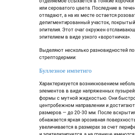
отделяемое ссыхается в тонкие корочки
или сероватого цвета. Последние в течен
отпадают, а на их месте остается розов
депигментированный участок, покрытый
эпителия. Этот очаг окружен отслаива
эпителием в виде узкого «воротничка».
Выделяют несколько разновидностей по
стрептодермии:
Буллезное импетиго
Характеризуется возникновением небол
элементов в виде напряженных пузырей
формы с мутной жидкостью. Они быстро
центробежном направлении и достигают
размеров — до 20-30 мм. После вскрыти
обнажается яркая эрозивная поверхность
увеличивается в размерах за счет периф
и эпителизируется, а на границе имеются