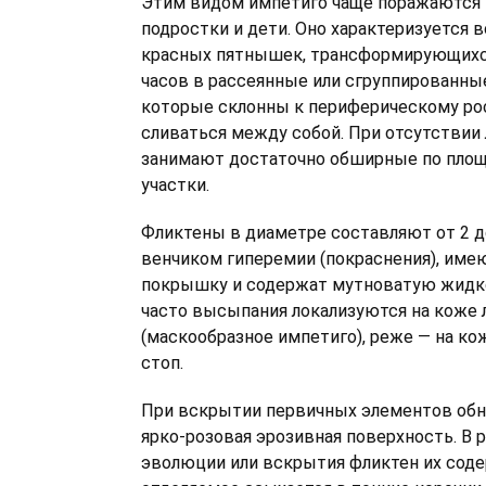
Этим видом импетиго чаще поражаются
подростки и дети. Оно характеризуется
красных пятнышек, трансформирующихс
часов в рассеянные или сгруппированны
которые склонны к периферическому ро
сливаться между собой. При отсутствии 
занимают достаточно обширные по пло
участки.
Фликтены в диаметре составляют от 2 д
венчиком гиперемии (покраснения), име
покрышку и содержат мутноватую жидко
часто высыпания локализуются на коже 
(маскообразное импетиго), реже — на кож
стоп.
При вскрытии первичных элементов обн
ярко-розовая эрозивная поверхность. В 
эволюции или вскрытия фликтен их сод