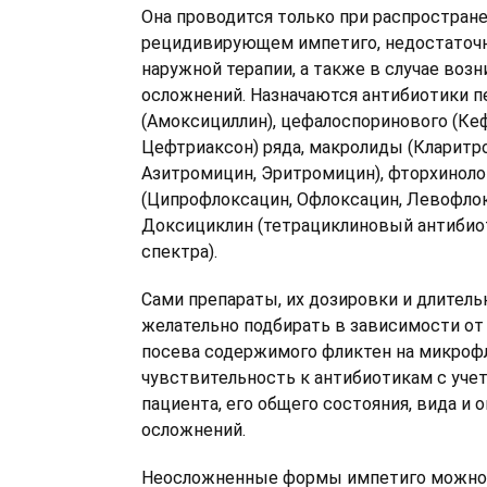
Она проводится только при распростран
рецидивирующем импетиго, недостаточ
наружной терапии, а также в случае воз
осложнений. Назначаются антибиотики п
(Амоксициллин), цефалоспоринового (Кеф
Цефтриаксон) ряда, макролиды (Кларитр
Азитромицин, Эритромицин), фторхинол
(Ципрофлоксацин, Офлоксацин, Левофлок
Доксициклин (тетрациклиновый антибио
спектра).
Сами препараты, их дозировки и длител
желательно подбирать в зависимости от
посева содержимого фликтен на микрофл
чувствительность к антибиотикам с уче
пациента, его общего состояния, вида и 
осложнений.
Неосложненные формы импетиго можно 