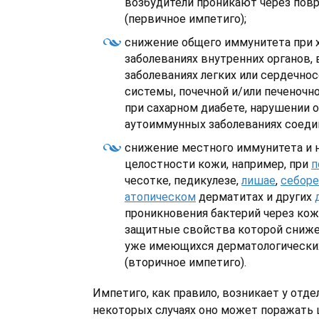
возбудители проникают через по
(первичное импетиго);
снижение общего иммунитета при 
заболеваниях внутренних органов, 
заболеваниях легких или сердечно
системы, почечной и/или печеночн
при сахарном диабете, нарушении 
аутоиммунных заболеваниях соеди
снижение местного иммунитета и 
целостности кожи, например, при
п
чесотке, педикулезе,
лишае
,
себор
атопическом
дерматитах и других
проникновения бактерий через кож
защитные свойства которой сниже
уже имеющихся дерматологически
(вторичное импетиго).
Импетиго, как правило, возникает у отде
некоторых случаях оно может поражать 