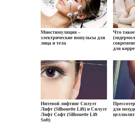
Миостимуляция –
Что тако
электрические импульсы для
(эндермол
лица и тела
современ
для корр
Нитевой лифтинг Силуэт
Прессотер
Лифт (Silhouette Lift) и Силуэт
для похуд
Лифт Софт (Silhouette Lift
целлюлит
Soft)