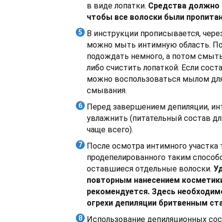
в виде лопатки.
Средства должно 
чтобы все волоски были пропита
В инструкции прописывается, чере
можно мыть интимную область. П
подождать немного, а потом смыть
либо счистить лопаткой. Если сост
можно воспользоваться мылом для
смывания.
Перед завершением депиляции, ин
увлажнить (питательный состав дл
чаще всего).
После осмотра интимного участка т
продепелированного таким способ
оставшиеся отдельные волоски.
У
повторным нанесением косметики
рекомендуется. Здесь необходим
огрехи депиляции бритвенным ст
Использование депиляционных сост