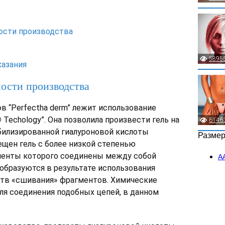
ости производства
5895
казания
ости производства
в “Perfectha derm” лежит использование
®
Techology”. Она позволила произвести гель на
6146
илизированной гиалуроновой кислоты
Разме
ещен гель с более низкой степенью
менты которого соединены между собой
А
образуются в результате использования
тв «сшивания» фрагментов. Химические
ля соединения подобных цепей, в данном