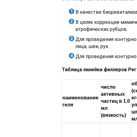
В качестве биоревитализа
В целях коррекции мимич
атрофических рубцов.
Для проведения контурно
лица, шеи, рук.
Для проведения контурно
Таблица линейки филлеров Per
о
число
(
активных
наименование
ег
частиц в 1.0
геля
уп
мл
ш
(вязкость)
мл