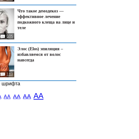
Что такое демодекоз —
эффективное лечение
подкожного клеща на лице и
теле
5
305
Элос (Elos) эпиляция –
избавляемся от волос
навсегда
3
169
р шрифта
АА
АА
АА
АА
А