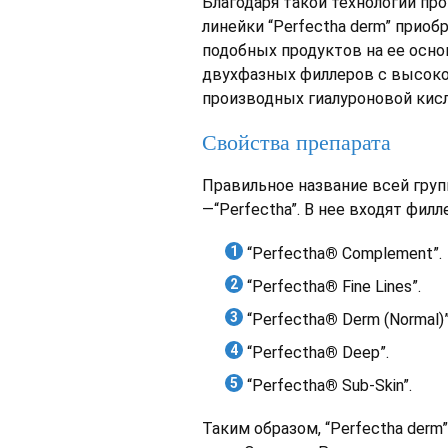
Благодаря такой технологии пр
линейки “Perfectha derm” приоб
подобных продуктов на ее осно
двухфазных филлеров с высоко
производных гиалуроновой кис
Свойства препарата
Правильное название всей груп
—“Perfectha”. В нее входят филл
“Perfectha
®
Complement”.
“Perfectha
®
Fine Lines”.
“Perfectha
®
Derm (Normal)”
“Perfectha
®
Deep”.
“Perfectha
®
Sub-Skin”.
Таким образом, “Perfectha derm