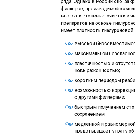
ряда. Однако в России оно зак
филлеров, производимой компани
высокой степенью очистки и я
препаратов на основе гиалурон
имеет плотность гиалуроновой 
высокой биосовместимос
максимальной безопаснос
пластичностью и отсутст
невыраженностью;
коротким периодом реаби
возможностью коррекции
с другими филлерами;
быстрым получением стой
сохранением;
медленной и равномерной 
предотвращает утрату об