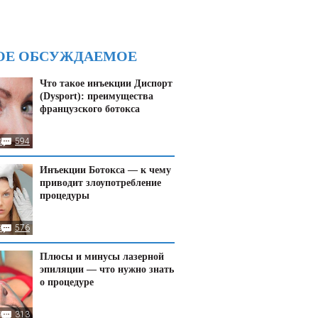
ОЕ ОБСУЖДАЕМОЕ
Что такое инъекции Диспорт
(Dysport): преимущества
французского ботокса
8
594
Инъекции Ботокса — к чему
приводит злоупотребление
процедуры
9
576
Плюсы и минусы лазерной
эпиляции — что нужно знать
о процедуре
95
313