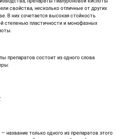
оизводства, препараты гиалуроновой кислоты
рели свойства, несколько отличные от других
ве. В них сочетается высокая стойкость
й степенью пластичности и монофазных
лоты.
пы препаратов состоит из одного слова
еры:
.
” — название только одного из препаратов этого