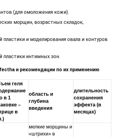
нтов (для омоложения кожи).
еских морщин, возрастных складок,
й пластики и моделирования овала и контуров
й пластики интимных зон.
fectha и рекомендации по их применению
бъем геля
содержание
длительность
область и
о в 1
сохранения
глубина
аковке –
эффекта (в
введения
прице в
месяцах)
.)
мелкие морщины и
«штрихи» в