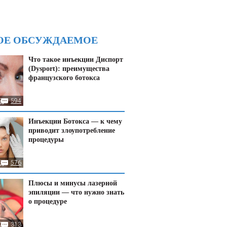
ОЕ ОБСУЖДАЕМОЕ
Что такое инъекции Диспорт
(Dysport): преимущества
французского ботокса
5
594
Инъекции Ботокса — к чему
приводит злоупотребление
процедуры
6
576
Плюсы и минусы лазерной
эпиляции — что нужно знать
о процедуре
07
313