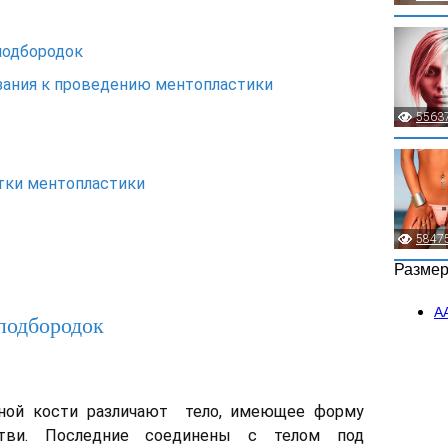
подбородок
зания к проведению ментопластики
5563
тки ментопластики
5847
Разме
А
подбородок
ной кости различают тело, имеющее форму
тви. Последние соединены с телом под