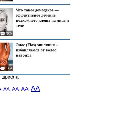
Что такое демодекоз —
эффективное лечение
подкожного клеща на лице и
теле
7
305
Элос (Elos) эпиляция –
избавляемся от волос
навсегда
5
169
р шрифта
АА
АА
АА
АА
А