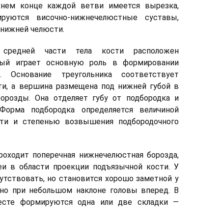
хнем конце каждой ветви имеется вырезка,
руются височно-нижнечелюстные суставы,
нижней челюсти.
 средней части тела кости расположен
рый играет основную роль в формировании
а. Основание треугольника соответствует
ти, а вершина размещена под нижней губой в
борозды. Она отделяет губу от подбородка и
Форма подбородка определяется величиной
ти и степенью возвышения подбородочного
оходит поперечная нижнечелюстная борозда,
и в области проекции подъязычной кости. У
тствовать, но становится хорошо заметной у
но при небольшом наклоне головы вперед. В
есте формируются одна или две складки —