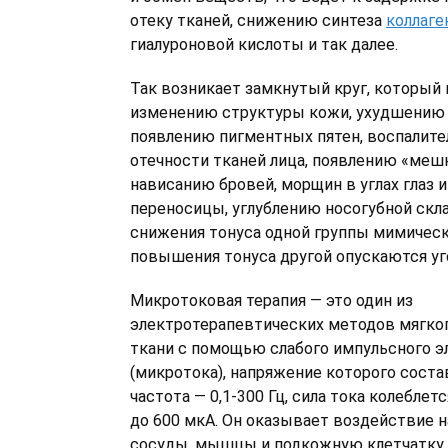
отеку тканей, снижению синтеза
коллаге
гиалуроновой кислоты и так далее.
Так возникает замкнутый круг, который 
изменению структуры кожи, ухудшению 
появлению пигментных пятен, воспалит
отечности тканей лица, появлению «мешк
нависанию бровей, морщин в углах глаз и
переносицы, углублению носогубной скла
снижения тонуса одной группы мимичес
повышения тонуса другой опускаются уго
Микротоковая терапия — это один из
электротерапевтических методов мягког
ткани с помощью слабого импульсного э
(микротока), напряжение которого состав
частота — 0,1-300 Гц, сила тока колеблет
до 600 мкА. Он оказывает воздействие н
сосуды, мышцы и подкожную клетчатку, в