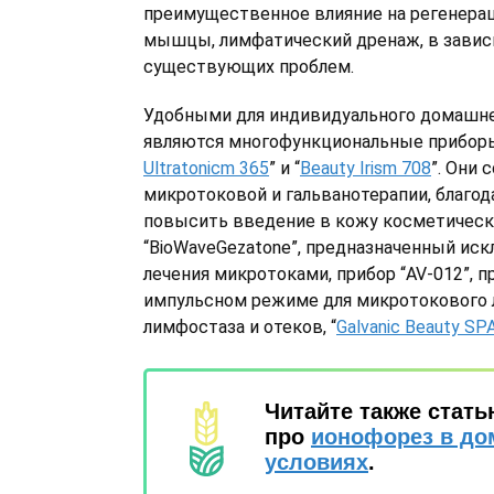
преимущественное влияние на регенерац
мышцы, лимфатический дренаж, в завис
существующих проблем.
Удобными для индивидуального домашн
являются многофункциональные приборы
Ultratonicm 365
” и “
Beauty Irism 708
”. Они
микротоковой и гальванотерапии, благо
повысить введение в кожу косметическ
“BioWaveGezatone”, предназначенный иск
лечения микротоками, прибор “AV-012”, 
импульсном режиме для микротокового
лимфостаза и отеков, “
Galvanic Beauty SP
Читайте также стат
про
ионофорез в д
условиях
.