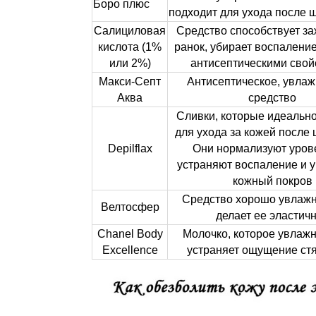
Боро плюс
подходит для ухода после 
Салициловая
Средство способствует з
кислота (1%
ранок, убирает воспаление
или 2%)
антисептическими свой
Макси-Септ
Антисептическое, увла
Аква
средство
Сливки, которые идеальн
для ухода за кожей после 
Depilflax
Они нормализуют уров
устраняют воспаление и 
кожный покров
Средство хорошо увлажн
Велтосфер
делает ее эластич
Chanel Body
Молочко, которое увлажн
Excellence
устраняет ощущение ст