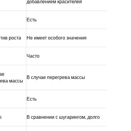
добавлением красителей
Есть
тив роста
Не имеет особого значения
Часто
ае
В случае перегрева массы
рева массы
Есть
о
В сравнении с шугарингом, долго