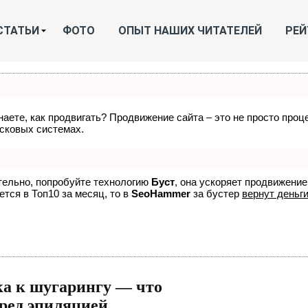
СТАТЬИ
ФОТО
ОПЫТ НАШИХ ЧИТАТЕЛЕЙ
РЕЙ
знаете, как продвигать? Продвижение сайта – это не просто про
исковых системах.
ятельно, попробуйте технологию
Буст
, она ускоряет продвижение
ется в Топ10 за месяц, то в
SeoHammer
за бустер
вернут деньги
ка к шугарингу — что
еред эпиляцией