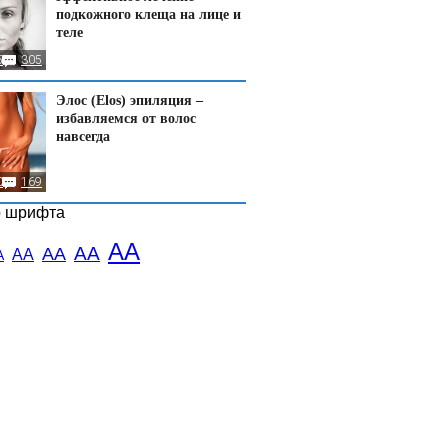
подкожного клеща на лице и
теле
5
305
Элос (Elos) эпиляция –
избавляемся от волос
навсегда
0
169
р шрифта
АА
АА
АА
АА
А