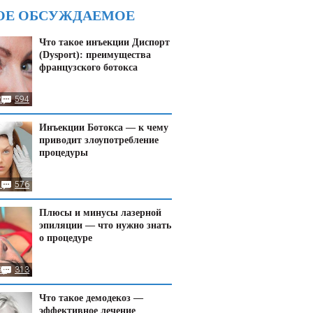
ОЕ ОБСУЖДАЕМОЕ
Что такое инъекции Диспорт
(Dysport): преимущества
французского ботокса
2
594
Инъекции Ботокса — к чему
приводит злоупотребление
процедуры
1
576
Плюсы и минусы лазерной
эпиляции — что нужно знать
о процедуре
93
313
Что такое демодекоз —
эффективное лечение