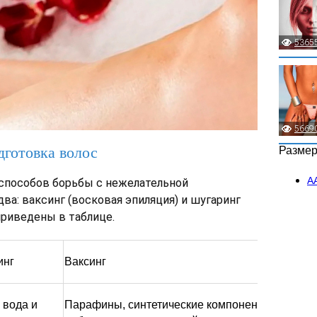
5365
5669
дготовка волос
Разме
А
способов борьбы с нежелательной
а: ваксинг (восковая эпиляция) и шугаринг
 приведены в таблице.
инг
Ваксинг
 вода и
Парафины, синтетические компоненты с