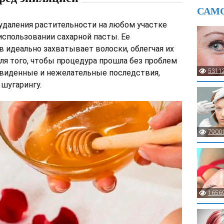
САМ
 удаления растительности на любом участке
использовании сахарной пасты. Ее
в идеально захватывает волоски, облегчая их
для того, чтобы процедура прошла без проблем
5311
двиденные и нежелательные последствия,
 шугарингу.
7900
1656