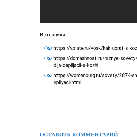
Источники:
https://vplate.ru/vosk/kak-ubrat-s-koz
https://domashnosti.ru/raznye-sovet
dlja-depiljacii-s-kozhi
https://womenburg.ru/sovety/2874-s
epilyacii.html
ОСТАВИТЬ КОММЕНТАРИЙ