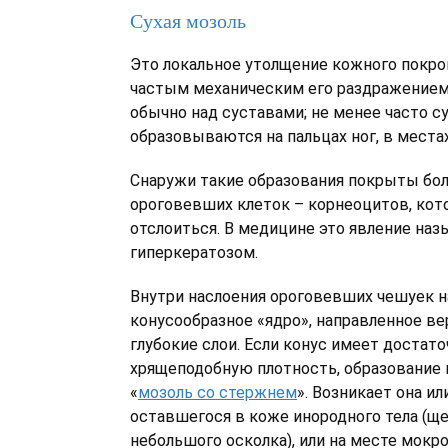
Сухая мозоль
Это локальное утолщение кожного покро
частым механическим его раздражением.
обычно над суставами; не менее часто с
образовываются на пальцах ног, в местах
Снаружи такие образования покрыты бо
ороговевших клеток – корнеоцитов, кот
отслоиться. В медицине это явление наз
гиперкератозом.
Внутри наслоения ороговевших чешуек н
конусообразное «ядро», направленное ве
глубокие слои. Если конус имеет достат
хрящеподобную плотность, образование
«
мозоль со стержнем
». Возникает она ил
оставшегося в коже инородного тела (ще
небольшого осколка), или на месте мокр