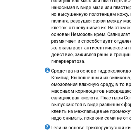
салициловая мазь или пластырь «Са
наносимая в виде мази или пласты
но высушенную полотенцем кожу,
пилинга, разрушая связи между м
клеток, отшелушивая их. На этом 
основан Немозоль крем. Салицилат
размягчает и способствует отделе
же оказывает антисептическое и 
действие, заживляя раны и трещин
гиперкератоза.
Средства на основе гидроколлоидо
Компид. Выполненный из силикона, 
омозоления влажную среду, в то вр
массивом корнеоцитов находящаяс
салициловая кислота. Пластыри C
выпускаются в виде различных фо
клеить на межпальцевые промежутк
надо снимать, пока они сами не отк
Гели на основе трихлоруксусной ки