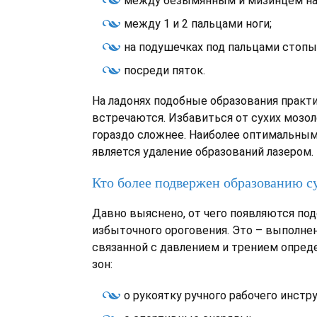
между безымянным и мизинцем на
между 1 и 2 пальцами ноги;
на подушечках под пальцами стопы
посреди пяток.
На ладонях подобные образования практ
встречаются. Избавиться от сухих мозо
гораздо сложнее. Наиболее оптимальны
является удаление образований лазером.
Кто более подвержен образованию с
Давно выяснено, от чего появляются по
избыточного ороговения. Это – выполне
связанной с давлением и трением опре
зон:
о рукоятку ручного рабочего инстр