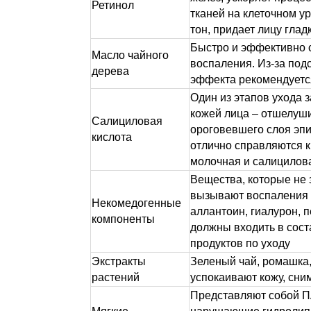
Ретинол
тканей на клеточном у
тон, придает лицу глад
Быстро и эффективно 
Масло чайного
воспаления. Из-за по
дерева
эффекта рекомендуетс
Один из этапов ухода 
кожей лица – отшелуш
Салициловая
ороговевшего слоя эпи
кислота
отлично справляются к
молочная и салицилов
Вещества, которые не 
вызывают воспаления к
Некомедогенные
аллантоин, гиалурон, 
компоненты
должны входить в сост
продуктов по уходу
Экстракты
Зеленый чай, ромашка,
растений
успокаивают кожу, сн
Представляют собой П