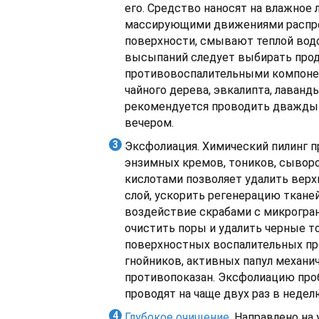
его. Средство наносят на влажное 
массирующими движениями распр
поверхности, смывают теплой водо
высыпаний следует выбирать про
противовоспалительными компоне
чайного дерева, эвкалипта, лаванды
рекомендуется проводить дважды 
вечером.
Эксфолиация. Химический пилинг 
энзимных кремов, тоников, сыворо
кислотами позволяет удалить вер
слой, ускорить регенерацию ткане
воздействие скрабами с микрогра
очистить поры и удалить черные то
поверхностных воспалительных пр
гнойников, активных папул механи
противопоказан. Эксфолиацию про
проводят на чаще двух раз в недел
Глубокое очищение
. Направлено на