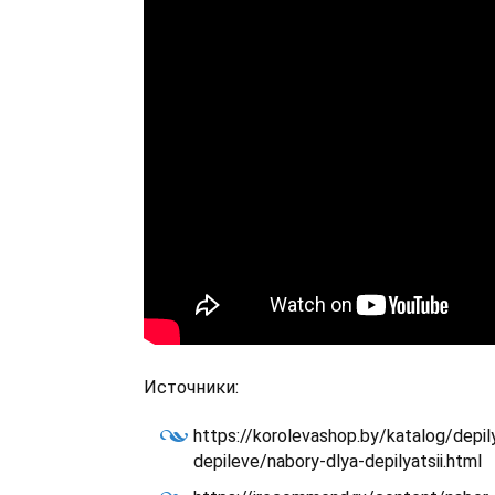
Источники:
https://korolevashop.by/katalog/depil
depileve/nabory-dlya-depilyatsii.html