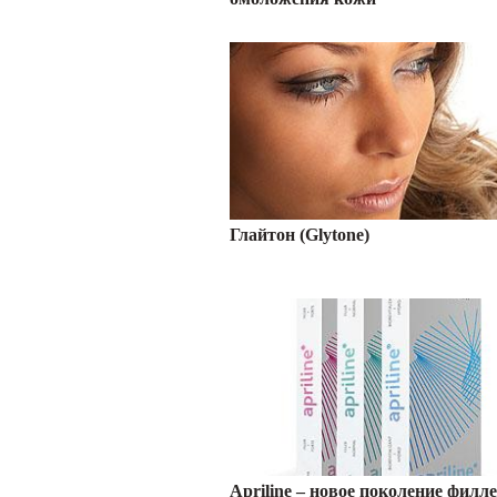
Глайтон (Glytone)
Аpriline – новое поколение филл