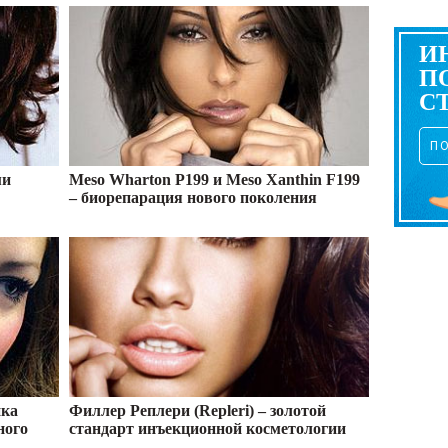
И
П
С
П
ми
Meso Wharton Р199 и Meso Xanthin F199
– биорепарация нового поколения
ика
Филлер Реплери (Repleri) – золотой
ного
стандарт инъекционной косметологии