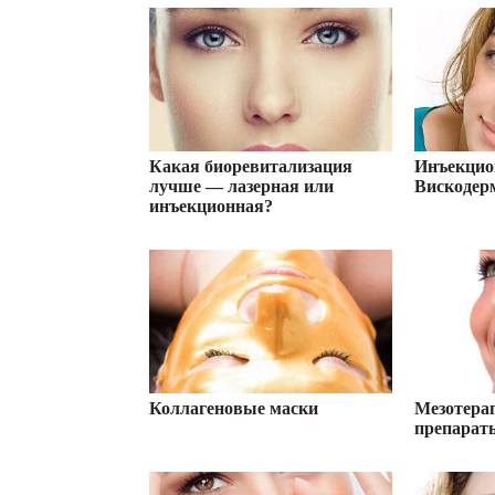
Какая биоревитализация
Инъекцио
лучше — лазерная или
Вискодер
инъекционная?
Коллагеновые маски
Мезотера
препарат