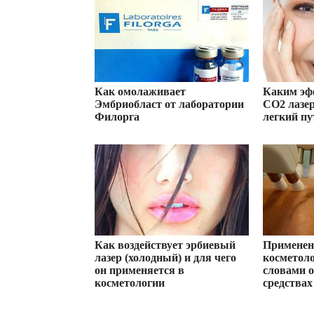
Как омолаживает
Каким эф
Эмбриобласт от лаборатории
СО2 лазе
Филорга
легкий п
Как воздействует эрбиевый
Применен
лазер (холодный) и для чего
косметол
он применяется в
словами о
косметологии
средствах